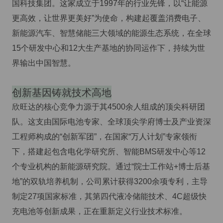
国科技集团。这家成立于1997年的行业先锋，以“让能源
更高效，让世界更美好”为使命，构建起覆盖消费电子、
新能源汽车、智慧储能三大领域的能源生态系统，在全球
15个研发中心和12大生产基地的协同运作下，持续为世
界输出中国智慧。
创新基因铸就技术高地
欣旺达的核心竞争力源于其4500余人组成的顶尖科研团
队。这支由国际电池专家、全球顶尖学府博士及产业资深
工程师构成的“创新军团”，在国家“万人计划”专家领衔
下，搭建起包含电化学研究所、智能BMS研发中心等12
个专业机构的新能源研究院。通过“院士工作站+博士后基
地”的双轨培养机制，公司累计获得3200余项专利，主导
制定27项国家标准，其第四代液冷储能技术、4C超级快
充电池等创新成果，正在重新定义行业技术标准。