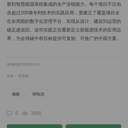
新到智慧能源系统集成的全产业链能力。每个项目不仅包
含超过200项专利技术的实践应用，更建立了覆盖项目全
生命周期的数字化管理平台，实现从设计、建设到运营的
碳足迹追踪。这些实践正在重新定义新能源技术的应用边
界，为全球碳中和目标提供可复制、可推广的中国方案。
发布时间 2025-03-24
作者： 李怡霏
储能
锂电池
0
2855