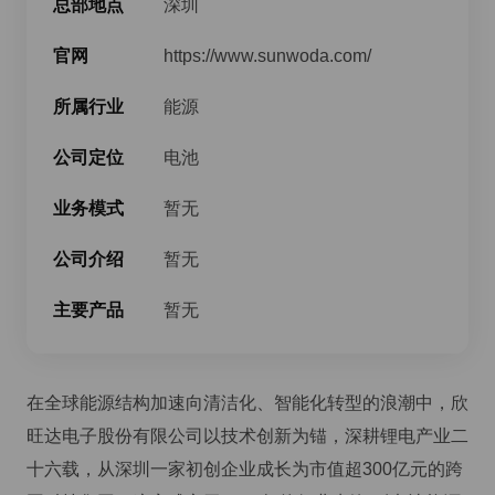
总部地点
深圳
官网
https://www.sunwoda.com/
所属行业
能源
公司定位
电池
业务模式
暂无
公司介绍
暂无
主要产品
暂无
在全球能源结构加速向清洁化、智能化转型的浪潮中，欣
旺达电子股份有限公司以技术创新为锚，深耕锂电产业二
十六载，从深圳一家初创企业成长为市值超300亿元的跨