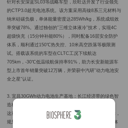
针对长安深蓝SL03等战略车型，欣旺达开发了行业领先
的CTP3.0超充电池系统。该方案采用高镍8系三元材料与
纳米硅碳负极，单体能量密度达285Wh/kg，系统成组效
率突破78%。通过独创的"三维立体液冷"技术，实现4C
超级快充（15分钟补能80%），同时配备16层安全防护
体系，顺利通过150℃热失控、10米高空跌落等极限测
试。搭载该系统的车型在CLTC工况下续航达
705km，-30℃低温续航保持率91%，助力长安新能源车
型上市首年销量突破12万辆，并荣获中汽研"动力电池安
全之星"认证。
3. 宜昌30GWh动力电池生产基地：长江经济带的绿色智
造标杆
这座总投资120亿元的超级工厂，占地面积80万平方米，
规划建设8条工业4.0智能产线。项目采用"光伏建筑一体