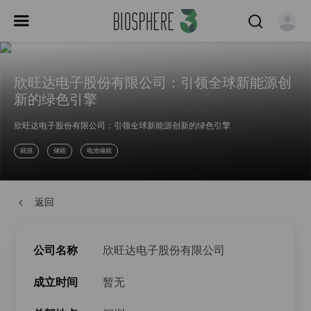
欣旺达电子股份有限公司：引领全球新能源创
新的绿色引擎
欣旺达电子股份有限公司：引领全球新能源创新的绿色引擎
能源
储能
电池储能
返回
公司名称
欣旺达电子股份有限公司
成立时间
暂无