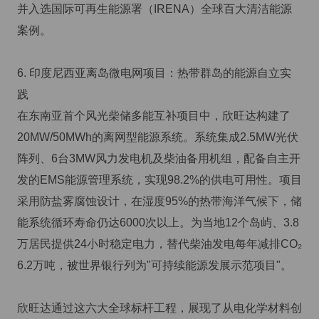
并入选国际可再生能源署（IRENA）全球百大清洁能源
案例。
6. 印度尼西亚离岛微电网项目：热带群岛的能源自立实
践
在东南亚首个风光柴储多能互补项目中，欣旺达构建了
20MW/50MWh的离网型能源系统。系统集成2.5MW光伏
阵列、6台3MW风力发电机及柴油备用机组，配备自主开
发的EMS能源管理系统，实现98.2%的供电可用性。项目
采用防盐雾腐蚀设计，在湿度95%的热带海洋气候下，储
能系统循环寿命仍达6000次以上。为当地12个岛屿、3.8
万居民提供24小时稳定电力，替代柴油发电每年减排CO₂
6.2万吨，被世界银行列为"可持续能源发展示范项目"。
欣旺达通过这六大全球标杆工程，展现了从电化学材料创