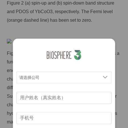
Figure 2 (a) spin-up and (b) spin-down band structure
and PDOS of YbCoO3, respectively. The Fermi level
(orange dashed line) has been set to zero.
Figure 3 (a) Average volume change of the unit cell as a
function of the H concentration. (b) Average reaction
energy of hydrogenation with and without volume
请选择公司
change. Reaction energy for each configuration with
different H distribution is exhibited in Figure S5 in the
Supporting Information. (c) Variation trend of the Bader
charge for each Co ion in the unit cell with increased
hydrogen concentration. The position of each Co ion is
marked in Figure S6 in the Supporting Information. (d)