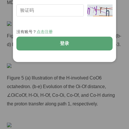
MD simulation of HxYbCoO3 with x=1 at 800K.
没有账号？
点击注册
Figure 4 (a) Illustration of the proton transfer path 1-3. (b-
登录
d) Energy barriers of proton migration through paths 1-3.
Figure 5 (a) Illustration of the H-involved CoO6
octahedron. (b-e) Evolution of the Oi-Of distance,
∠OiCoOf, H-Oi, H-Of, Co-Oi, Co-Of, and Co-H during
the proton transfer along path 1, respectively.