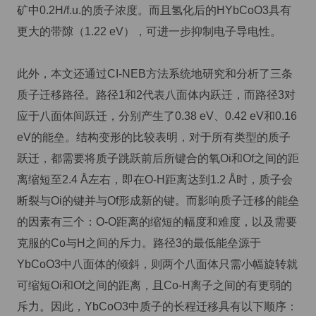
矿中0.2H/f.u.的质子浓度。而且氢化后的HYbCoO3具有
更大的带隙（1.22 eV），可进一步抑制电子导电性。
此外，本文还通过CI-NEB方法系统地研究和分析了三条
质子迁移路径。路径1和2代表八面体内跃迁，而路径3对
应于八面体间跃迁，分别产生了0.38 eV、0.42 eV和0.16
eV的能垒。结构变形的比较表明，对于所有类型的质子
跃迁，都需要将质子跳跃前后所键合的氧Oi和Of之间的距
离缩短至2.4 Å左右，即在O-H距离达到1.2 Å时，质子会
断裂与Oi的键并与Of形成新的键。而影响质子迁移的能垒
的因素有三个：O-O距离的缩短的幅度和难度，以及需要
克服的Co与H之间的斥力。路径3的最低能垒源于
YbCoO3中八面体的倾斜，则两个八面体只需小幅旋转就
可缩短Oi和Of之间的距离，且Co-H离子之间的有更弱的
斥力。因此，YbCoO3中质子的长程迁移具有以下顺序：