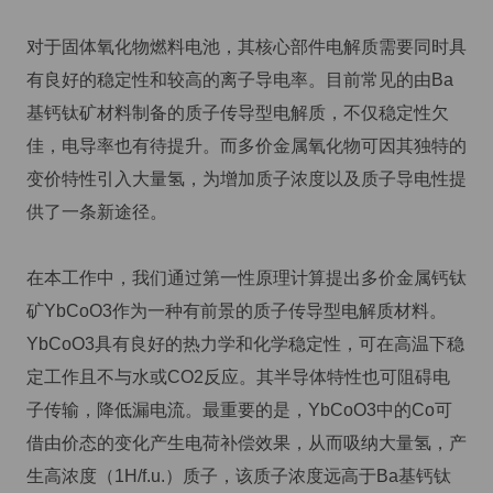
对于固体氧化物燃料电池，其核心部件电解质需要同时具
有良好的稳定性和较高的离子导电率。目前常见的由Ba
基钙钛矿材料制备的质子传导型电解质，不仅稳定性欠
佳，电导率也有待提升。而多价金属氧化物可因其独特的
变价特性引入大量氢，为增加质子浓度以及质子导电性提
供了一条新途径。
在本工作中，我们通过第一性原理计算提出多价金属钙钛
矿YbCoO3作为一种有前景的质子传导型电解质材料。
YbCoO3具有良好的热力学和化学稳定性，可在高温下稳
定工作且不与水或CO2反应。其半导体特性也可阻碍电
子传输，降低漏电流。最重要的是，YbCoO3中的Co可
借由价态的变化产生电荷补偿效果，从而吸纳大量氢，产
生高浓度（1H/f.u.）质子，该质子浓度远高于Ba基钙钛