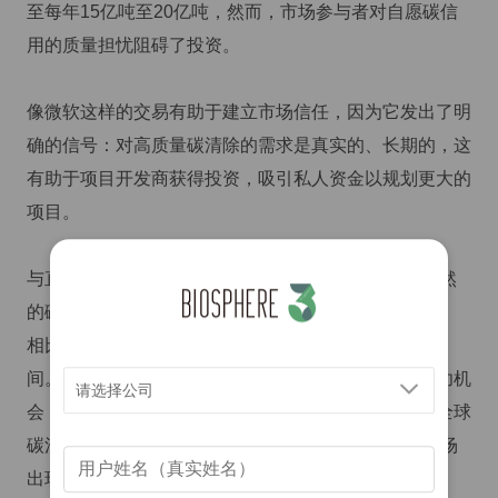
至每年15亿吨至20亿吨，然而，市场参与者对自愿碳信
用的质量担忧阻碍了投资。
像微软这样的交易有助于建立市场信任，因为它发出了明
确的信号：对高质量碳清除的需求是真实的、长期的，这
有助于项目开发商获得投资，吸引私人资金以规划更大的
项目。
与直接空气捕集（DAC）等高科技方案相比，基于自然
的碳信用更加经济。DAC的成本可能超过100美元/吨。
相比之下，ARR碳信用的价格通常在 5 -15 美元/吨之
间。微软的长期承购协议为这些项目提供了更好的成功机
请选择公司
会，有助于使市场上的碳清除技术多样化。这是提高全球
碳清除能力的关键。如下图所示，自2020年以来，市场
出现了显著增长。