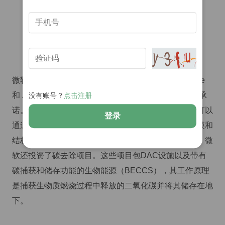
（图源：CDR.fyi）
微软并非唯一一家投资碳去除的公司。Shopify、Stripe
和 Alphabet（谷歌）等其他大型公司也做出了类似的承
没有账号？
点击注册
诺。他们正在携手打造永久性碳去除的初期市场。这可以
登录
通过基于自然或新技术来实现。但微软以其交易的规模和
结构脱颖而出。除了与Rubicon达成1800万吨交易外，微
软还投资了碳去除项目。这些项目包DAC设施以及带有
碳捕获和储存功能的生物能源（BECCS），其工作原理
是捕获生物质燃烧过程中释放的二氧化碳并将其储存在地
下。