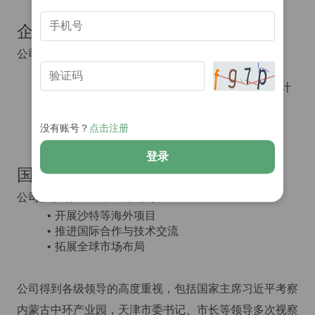
企业治理与社会责任
公司具有完善的治理结构：
重视党建工作，多次获得基层党组织表彰
注重青年人才培养，设有专门的青年干部培养计
划
积极参与社会公益，开展各类企业文化活动
没有账号？
点击注册
定期进行预算公开，保持经营透明度
登录
国际化布局
公司积极响应"一带一路"倡议：
开展沙特等海外项目
推进国际合作与技术交流
拓展全球市场布局
公司得到各级领导的高度重视，包括国家主席习近平考察
内蒙古中环产业园，天津市委书记、市长等领导多次视察