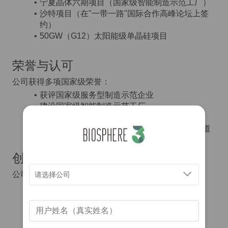
宁夏晶体六期项目（国家级智能制造示范工厂）
沙特项目（在"一带一路"国际合作高峰论坛上签
约）
50GW（G12）太阳能级单晶硅项目
荣誉与认可
公司获得多项国家级荣誉：
获评国家级服务型制造示范企业
建设国家级智能制造示范工厂
荣获新财富"最佳上市公司"称号
光伏产业技术创新得到央视财经等媒体关注报道
创新研发
公司高度重视技术创新：
请选择公司
在光伏领域持续进行技术升级
建设智能光伏产业主题园区
推进智能制造技术的研发与应用
注重核心技术自主创新