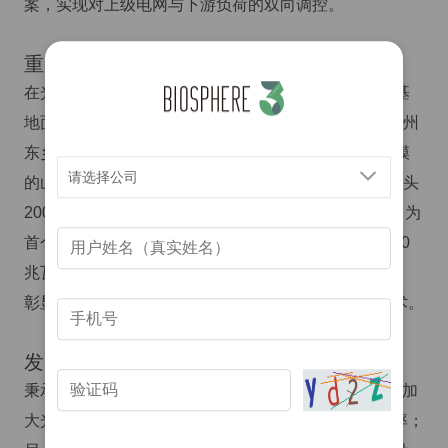
案，实现对上级电网与下游负荷的双向调控。
重点项目
在光伏领域，金开新能源主导建设了70兆瓦的同心隆基
地面集中式电站、宁夏卫钢200兆瓦沙漠地带电站、抚州
东乡80兆瓦渔光互补示范项目，以及公司迄今最大规模
请选择公司
的山西长治250兆瓦单体电站；风电领域则以木垒大石头
200兆瓦风电场为最大单体项目，河北海兴50兆瓦项目为
首个风电试点；在创新示范方面，浙江龙游工业园区10
兆瓦屋顶分布式项目及北京北排32兆瓦再生水厂项目，
彰显了公司在城市及园区分布式光伏应用上的领先技术。
发展战略与社会贡献
秉承“三条曲线”协同发展战略，金开新能源一方面持续加
大光伏与风电项目开发力度，优化资源配置与运营效率；