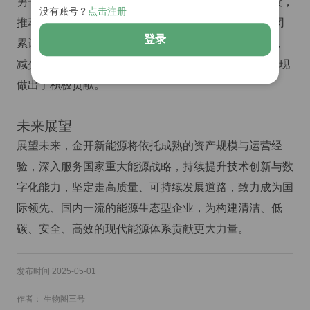
另一方面深化储能技术、氢能布局与智慧能源系统建设，
没有账号？
点击注册
推动数字化运维平台与能源互联网建设。2023年，公司
登录
累计发电量超过234亿千瓦时，节约标准煤767.8万吨，
减少二氧化碳排放2333.8万吨，为国家“双碳”目标的实现
做出了积极贡献。
未来展望
展望未来，金开新能源将依托成熟的资产规模与运营经
验，深入服务国家重大能源战略，持续提升技术创新与数
字化能力，坚定走高质量、可持续发展道路，致力成为国
际领先、国内一流的能源生态型企业，为构建清洁、低
碳、安全、高效的现代能源体系贡献更大力量。
发布时间 2025-05-01
作者： 生物圈三号