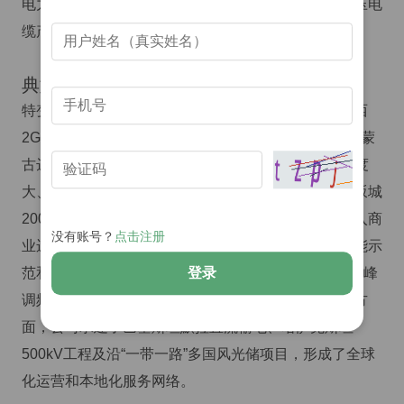
电力与整流变压器，以及各类电抗器、互感器和超高压电
缆产品，能够为复杂电网建设与升级提供一体化服务。
典型工程与国际布局
特变电工作为大型工程总承包商，先后承建了青海海西
2GW高原光伏基地、新疆哈密3GW光伏发电基地和内蒙
古达拉特旗1.5GW风光储一体化项目，实现了地域跨度
大、技术难度高的规模化并网；在风电方面，新疆达坂城
2000MW基地和内蒙古多地3000MW风电场群均已投入商
没有账号？
点击注册
业运营；储能领域代表项目包括青海400MWh光伏储能示
登录
范和新疆电网侧200MW/400MWh电站，这些项目在调峰
调频与可再生能源消纳中发挥了重要作用。海外市场方
面，公司承建了巴基斯坦默拉直流输电、哈萨克斯坦
500kV工程及沿“一带一路”多国风光储项目，形成了全球
化运营和本地化服务网络。