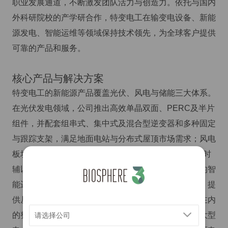
职业发展通道，不断激发团队活力与创造力。依托与国内
外科研院校的产学研合作，特变电工在输变电设备、新能
源发电、智能运维等领域保持技术领先，为全球客户提供
可靠的产品和服务。
核心产品与解决方案
特变电工的新能源产品覆盖光伏、风电与储能三大体系。
在光伏发电领域，公司推出高效单晶双面、PERC及半片
组件，并配套组串式、集中式及混合型逆变器和多种固定
与跟踪支架，满足地面电站与分布式屋顶市场需求；风电
板块则拥有2–6MW陆上机组及6–10MW海上机组，同时
辅以智能控制与远程监控系统，实现风机全生命周期的智
能运维；储能系统囊括锂电、液流和钠离子电池技术，提
供从集装箱化储能单元到双向变流器、智能调度平台在内
的整体方案。此外，公司在输变电领域拥有特高压、大型
请选择公司